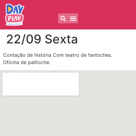
22/09 Sexta
Contação de história Com teatro de fantoches.
Oficina de palitoche.